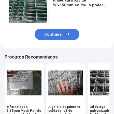
A abertura 3x3 de
50x150mm soldou o poder
que dos painéis do fio 3d
revestido curvou o calibre 6
Continue
Produtos Recomendados
o fio soldado
A gaiola de pássaro
3d de aço
3.15mm Mesh Panels
soldada 1/4 de
galvanizado s