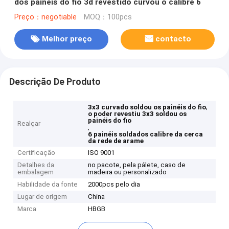
dos painéis do fio 3d revestido curvou o calibre 6
Preço：negotiable
MOQ：100pcs
Melhor preço
contacto
Descrição De Produto
,
3x3 curvado soldou os painéis do fio
o poder revestiu 3x3 soldou os
painéis do fio
Realçar
,
6 painéis soldados calibre da cerca
da rede de arame
Certificação
ISO 9001
Detalhes da
no pacote, pela pálete, caso de
embalagem
madeira ou personalizado
Habilidade da fonte
2000pcs pelo dia
Lugar de origem
China
Marca
HBGB